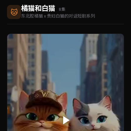
橘猫和白猫
🐱
8 集
东北腔橘猫 x 贵妇白猫的对话短剧系列